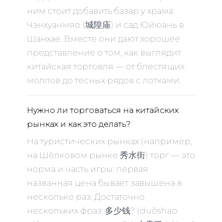
ним стоит добавить базар у храма
Чэнхуанмяо (城隍庙) и сад Юйюань в
Шанхае. Вместе они дают хорошее
представление о том, как выглядит
китайская торговля — от блестящих
моллов до тесных рядов с лотками.
Нужно ли торговаться на китайских
рынках и как это делать?
На туристических рынках (например,
на Шёлковом рынке 秀水街) торг — это
норма и часть игры: первая
названная цена бывает завышена в
несколько раз. Достаточно
нескольких фраз: 多少钱? (duōshao