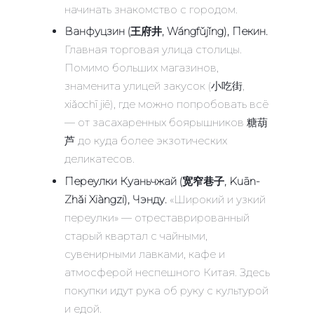
начинать знакомство с городом.
Ванфуцзин (王府井, Wángfǔjǐng), Пекин.
Главная торговая улица столицы.
Помимо больших магазинов,
знаменита улицей закусок (小吃街,
xiǎochī jiē), где можно попробовать всё
— от засахаренных боярышников 糖葫
芦 до куда более экзотических
деликатесов.
Переулки Куаньчжай (宽窄巷子, Kuān-
Zhǎi Xiàngzi), Чэнду.
«Широкий и узкий
переулки» — отреставрированный
старый квартал с чайными,
сувенирными лавками, кафе и
атмосферой неспешного Китая. Здесь
покупки идут рука об руку с культурой
и едой.