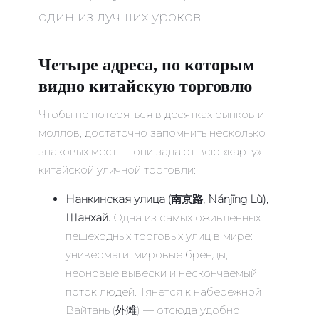
один из лучших уроков.
Четыре адреса, по которым
видно китайскую торговлю
Чтобы не потеряться в десятках рынков и
моллов, достаточно запомнить несколько
знаковых мест — они задают всю «карту»
китайской уличной торговли:
Нанкинская улица (南京路, Nánjīng Lù),
Шанхай.
Одна из самых оживлённых
пешеходных торговых улиц в мире:
универмаги, мировые бренды,
неоновые вывески и нескончаемый
поток людей. Тянется к набережной
Вайтань (外滩) — отсюда удобно