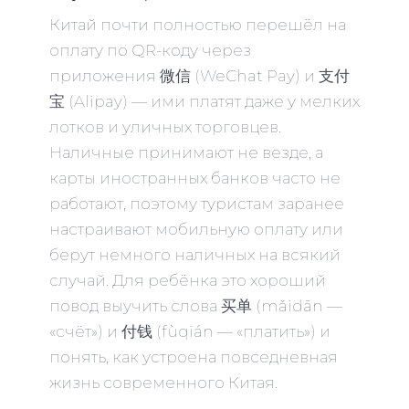
Китай почти полностью перешёл на
оплату по QR-коду через
приложения 微信 (WeChat Pay) и 支付
宝 (Alipay) — ими платят даже у мелких
лотков и уличных торговцев.
Наличные принимают не везде, а
карты иностранных банков часто не
работают, поэтому туристам заранее
настраивают мобильную оплату или
берут немного наличных на всякий
случай. Для ребёнка это хороший
повод выучить слова 买单 (mǎidān —
«счёт») и 付钱 (fùqián — «платить») и
понять, как устроена повседневная
жизнь современного Китая.