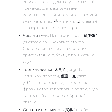
вывеска) на каждом шагу — отличный
тренажёр для распознавания
иероглифов. Найти на улице знакомый
знак (например, 茶 «чай» или 店 «лавка»)
— азартная и полезная игра.
Числа и цены.
Ценники и фраза
多少钱?
(duōshao qián — «сколько стоит?»)
быстро ставят числа на место: их
приходится не зубрить, а понимать на
слух.
Торг как диалог.
太贵了
(tài guì le —
«слишком дорого»),
便宜一点
(piányi
yìdiǎn — «подешевле») — короткие
фразы, которые превращают покупку в
настоящий разговор с обратной
связью.
Оплата и вежливость.
买单
(mǎidān —