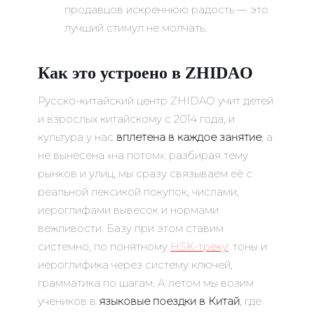
продавцов искреннюю радость — это
лучший стимул не молчать.
Как это устроено в ZHIDAO
Русско-китайский центр ZHIDAO учит детей
и взрослых китайскому с 2014 года, и
культура у нас
вплетена в каждое занятие
, а
не вынесена «на потом»: разбирая тему
рынков и улиц, мы сразу связываем её с
реальной лексикой покупок, числами,
иероглифами вывесок и нормами
вежливости. Базу при этом ставим
системно, по понятному
HSK-треку
: тоны и
иероглифика через систему ключей,
грамматика по шагам. А летом мы возим
учеников в
языковые поездки в Китай
, где