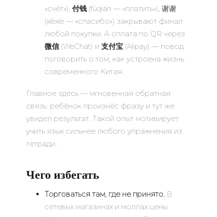
«счёт»),
付钱
(fùqián — «платить»), 谢谢
(xièxie — «спасибо») закрывают финал
любой покупки. А оплата по QR через
微信
(WeChat) и
支付宝
(Alipay) — повод
поговорить о том, как устроена жизнь
современного Китая.
Главное здесь — мгновенная обратная
связь: ребёнок произнёс фразу и тут же
увидел результат. Такой опыт мотивирует
учить язык сильнее любого упражнения из
тетради.
Чего избегать
Торговаться там, где не принято.
В
сетевых магазинах и моллах цены