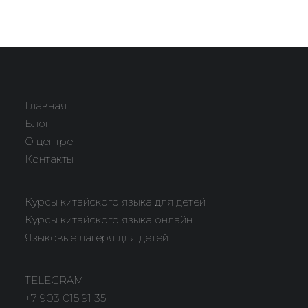
system,BlinkMacSystemFont,'Segoe…
Главная
Блог
О центре
Контакты
Курсы китайского языка для детей
Курсы китайского языка онлайн
Языковые лагеря для детей
TELEGRAM
+7 903 015 91 35