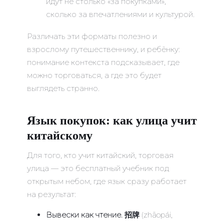
идут не столько «за покупками»,
сколько за впечатлениями и культурой.
Различать эти форматы полезно и
взрослому путешественнику, и ребёнку:
понимание контекста подсказывает, где
можно торговаться, а где это будет
выглядеть странно.
Язык покупок: как улица учит
китайскому
Для того, кто учит китайский, торговая
улица — это бесплатный учебник под
открытым небом, где язык сразу работает
на результат:
Вывески как чтение.
招牌
(zhāopái,