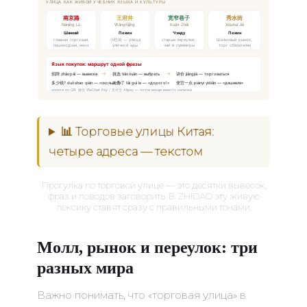
УЛИЦА КАК ЖИВОЙ УЧЕБНИК ЯЗЫКА И КУЛЬТУРЫ
南京路
王府井
宽窄巷子
秀水街
Nánjīng Lù
Wángfǔjǐng
Kuān-Zhǎi
Xiùshuǐ Jiē
Шанхай
Пекин
Чэнду
Пекин
главная торговая,
小吃街 — улица
старые переулки,
Шёлковый рынок,
пешеходная, неон
уличной еды
чай и сувениры
торг обязателен
Язык покупок: маршрут одной фразы
→
→
招牌 zhāopái — вывеска
挑选 tiāoxuǎn — выбрать
讲价 jiǎngjià — торговаться
多少钱? duōshao qián — «сколько?»
太贵了 tài guì le — «дорого!»
便宜一点 piányi yìdiǎn — «дешевле»
оплата по QR: 微信 WeChat Pay / 支付宝 Alipay — почти везде вместо налички
📊 Торговые улицы Китая:
четыре адреса — текстом
Прогулка по торговой улице — это десятки вывесок,
фраз и поводов заговорить. В ZHIDAO эту живую
лексику ставят сразу с правильными тонами.
Молл, рынок и переулок: три
разных мира
Важно понимать, что «торговая улица» в