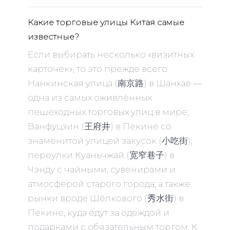
Какие торговые улицы Китая самые
известные?
Если выбирать несколько «визитных
карточек», то это прежде всего
Нанкинская улица (南京路) в Шанхае —
одна из самых оживлённых
пешеходных торговых улиц в мире;
Ванфуцзин (王府井) в Пекине со
знаменитой улицей закусок (小吃街);
переулки Куаньчжай (宽窄巷子) в
Чэнду с чайными, сувенирами и
атмосферой старого города; а также
рынки вроде Шёлкового (秀水街) в
Пекине, куда едут за одеждой и
подарками с обязательным торгом. К