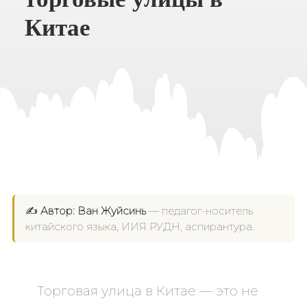
Китае
✍️
Автор:
Ван Жуйсинь
— педагог-носитель
китайского языка, ИИЯ РУДН, аспирантура.
Торговая улица в Китае — это не