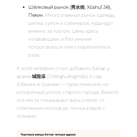
Шёлковый рынок (秀水街, Xiùshuǐ Jiē),
Пекин.
Многоэтажный рынок одежды,
шёлка, сумок и сувениров, куда едут
именно за торгом. Цены здесь
«плавающие», и без умения
поторговаться легко переплатить в
разы.
К этой четвёрке стоит добавить базар у
храма
城隍庙
(Chénghuángmiào) и сад
Юйюань в Шанхае — туристический, но
колоритный уголок старого города. Вместе
эти места показывают весь спектр: от
стеклянных моллов до тесных рядов с
лотками.
Торговые улицы Китая: четыре адреса